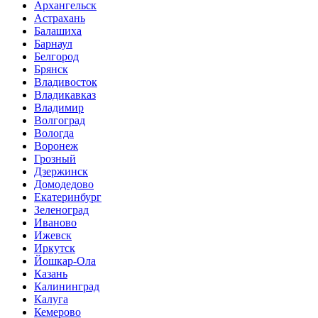
Архангельск
Астрахань
Балашиха
Барнаул
Белгород
Брянск
Владивосток
Владикавказ
Владимир
Волгоград
Вологда
Воронеж
Грозный
Дзержинск
Домодедово
Екатеринбург
Зеленоград
Иваново
Ижевск
Иркутск
Йошкар-Ола
Казань
Калининград
Калуга
Кемерово