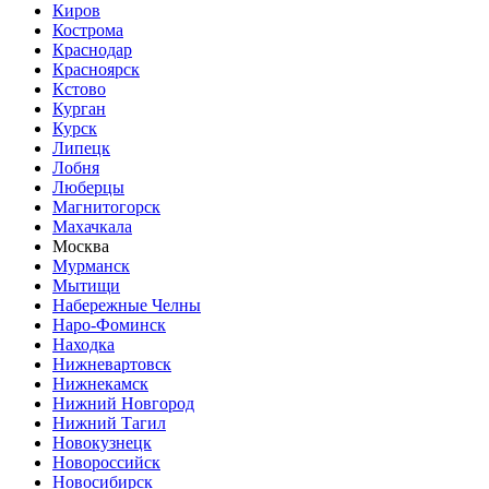
Киров
Кострома
Краснодар
Красноярск
Кстово
Курган
Курск
Липецк
Лобня
Люберцы
Магнитогорск
Махачкала
Москва
Мурманск
Мытищи
Набережные Челны
Наро-Фоминск
Находка
Нижневартовск
Нижнекамск
Нижний Новгород
Нижний Тагил
Новокузнецк
Новороссийск
Новосибирск