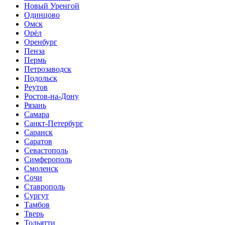
Новый Уренгой
Одинцово
Омск
Орёл
Оренбург
Пенза
Пермь
Петрозаводск
Подольск
Реутов
Ростов-на-Дону
Рязань
Самара
Санкт-Петербург
Саранск
Саратов
Севастополь
Симферополь
Смоленск
Сочи
Ставрополь
Сургут
Тамбов
Тверь
Тольятти