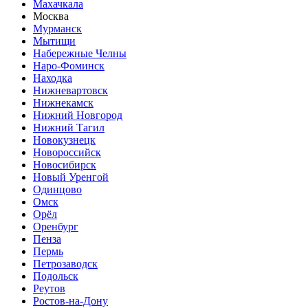
Махачкала
Москва
Мурманск
Мытищи
Набережные Челны
Наро-Фоминск
Находка
Нижневартовск
Нижнекамск
Нижний Новгород
Нижний Тагил
Новокузнецк
Новороссийск
Новосибирск
Новый Уренгой
Одинцово
Омск
Орёл
Оренбург
Пенза
Пермь
Петрозаводск
Подольск
Реутов
Ростов-на-Дону