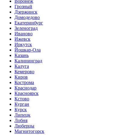
Воронеж
Грозный
Дзержинск
Домодедово
Екатеринбург
Зеленоград
Иваново
Ижевск
Иркутск
Йошкар-Ола
Казань
Калининград
Калуга
Кемерово
Киров
Кострома
Краснодар
Красноярск
Кстово
Курган
Курск
Липецк
Лобня
Люберцы
Магнитогорск