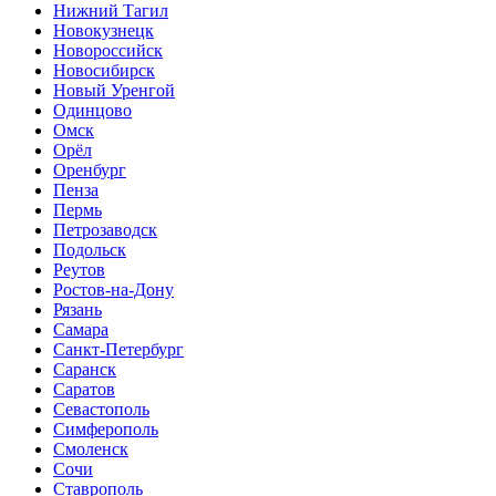
Нижний Тагил
Новокузнецк
Новороссийск
Новосибирск
Новый Уренгой
Одинцово
Омск
Орёл
Оренбург
Пенза
Пермь
Петрозаводск
Подольск
Реутов
Ростов-на-Дону
Рязань
Самара
Санкт-Петербург
Саранск
Саратов
Севастополь
Симферополь
Смоленск
Сочи
Ставрополь