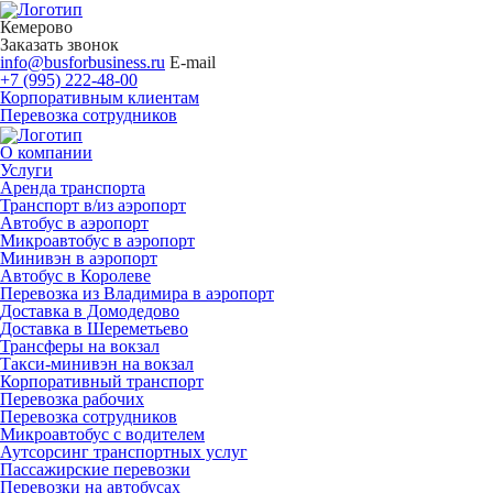
Кемерово
Заказать звонок
info@busforbusiness.ru
E-mail
+7 (995) 222-48-00
Корпоративным клиентам
Перевозка сотрудников
О компании
Услуги
Аренда транспорта
Транспорт в/из аэропорт
Автобус в аэропорт
Микроавтобус в аэропорт
Минивэн в аэропорт
Автобус в Королеве
Перевозка из Владимира в аэропорт
Доставка в Домодедово
Доставка в Шереметьево
Трансферы на вокзал
Такси-минивэн на вокзал
Корпоративный транспорт
Перевозка рабочих
Перевозка сотрудников
Микроавтобус с водителем
Аутсорсинг транспортных услуг
Пассажирские перевозки
Перевозки на автобусах