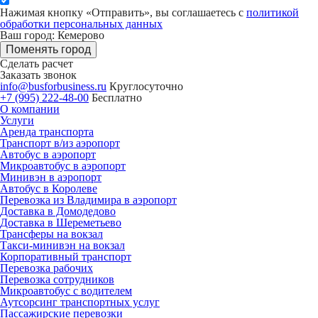
Нажимая кнопку «Отправить», вы соглашаетесь с
политикой
обработки персональных данных
Ваш город: Кемерово
Поменять город
Сделать расчет
Заказать звонок
info@busforbusiness.ru
Круглосуточно
+7 (995) 222-48-00
Бесплатно
О компании
Услуги
Аренда транспорта
Транспорт в/из аэропорт
Автобус в аэропорт
Микроавтобус в аэропорт
Минивэн в аэропорт
Автобус в Королеве
Перевозка из Владимира в аэропорт
Доставка в Домодедово
Доставка в Шереметьево
Трансферы на вокзал
Такси-минивэн на вокзал
Корпоративный транспорт
Перевозка рабочих
Перевозка сотрудников
Микроавтобус с водителем
Аутсорсинг транспортных услуг
Пассажирские перевозки