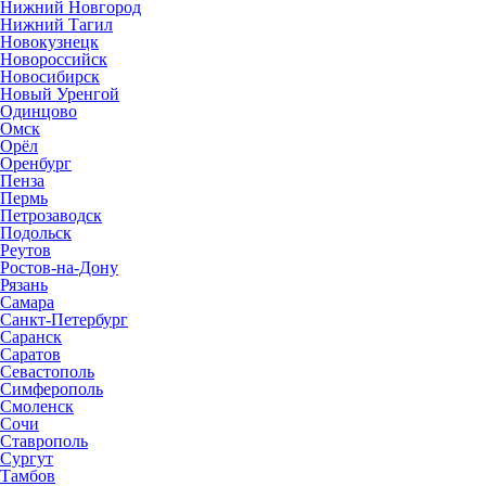
Нижний Новгород
Нижний Тагил
Новокузнецк
Новороссийск
Новосибирск
Новый Уренгой
Одинцово
Омск
Орёл
Оренбург
Пенза
Пермь
Петрозаводск
Подольск
Реутов
Ростов-на-Дону
Рязань
Самара
Санкт-Петербург
Саранск
Саратов
Севастополь
Симферополь
Смоленск
Сочи
Ставрополь
Сургут
Тамбов