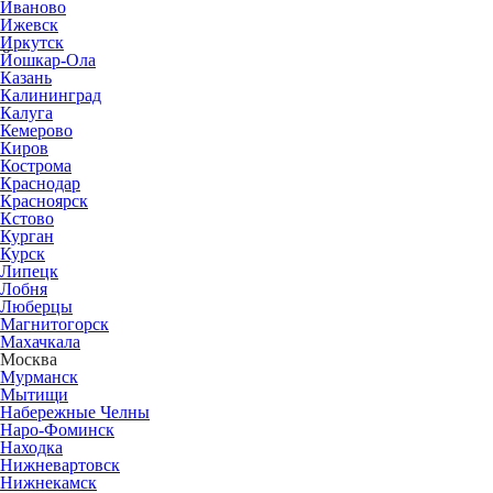
Иваново
Ижевск
Иркутск
Йошкар-Ола
Казань
Калининград
Калуга
Кемерово
Киров
Кострома
Краснодар
Красноярск
Кстово
Курган
Курск
Липецк
Лобня
Люберцы
Магнитогорск
Махачкала
Москва
Мурманск
Мытищи
Набережные Челны
Наро-Фоминск
Находка
Нижневартовск
Нижнекамск