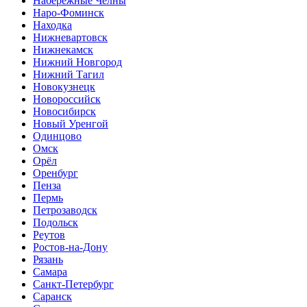
Набережные Челны
Наро-Фоминск
Находка
Нижневартовск
Нижнекамск
Нижний Новгород
Нижний Тагил
Новокузнецк
Новороссийск
Новосибирск
Новый Уренгой
Одинцово
Омск
Орёл
Оренбург
Пенза
Пермь
Петрозаводск
Подольск
Реутов
Ростов-на-Дону
Рязань
Самара
Санкт-Петербург
Саранск